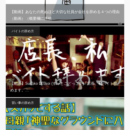
【動画】あなたの死ぬほど大切な社員が会社を辞める４つの理由
（動画）（概要欄に原稿…
バイトの辞め方
【動画】Su凸ko D凹koi (すっとこどっこい) ｢店長、私バイト辞
めます。…
習い事の辞め方