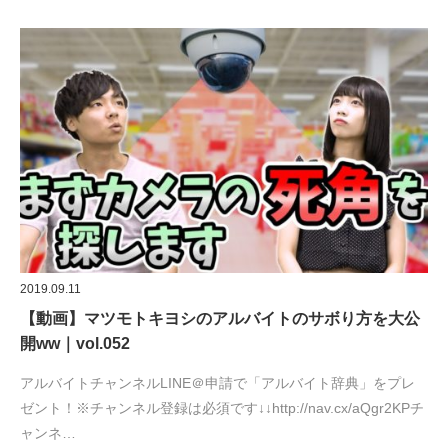
2019.09.11
【動画】マツモトキヨシのアルバイトのサボり方を大公
開ww｜vol.052
アルバイトチャンネルLINE＠申請で「アルバイト辞典」をプレ
ゼント！※チャンネル登録は必須です↓↓http://nav.cx/aQgr2KPチ
ャンネ…