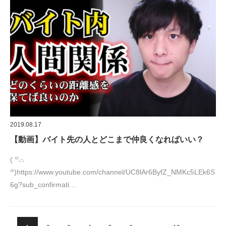
2019.08.17
【動画】バイト先の人とどこまで仲良くなればいい？
( ꒪⌓
꒪)https://www.youtube.com/channel/UC8lAr6ByfZ_NMKc5LEk6S
6g?sub_confirmati…