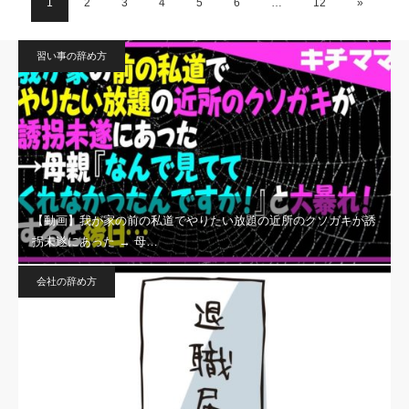
1
2
3
4
5
6
…
12
»
習い事の辞め方
【動画】我が家の前の私道でやりたい放題の近所のクソガキが誘
拐未遂にあった → 母…
会社の辞め方