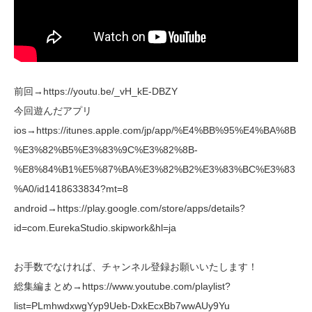
前回→https://youtu.be/_vH_kE-DBZY
今回遊んだアプリ
ios→https://itunes.apple.com/jp/app/%E4%BB%95%E4%BA%8B
%E3%82%B5%E3%83%9C%E3%82%8B-
%E8%84%B1%E5%87%BA%E3%82%B2%E3%83%BC%E3%83
%A0/id1418633834?mt=8
android→https://play.google.com/store/apps/details?
id=com.EurekaStudio.skipwork&hl=ja
お手数でなければ、チャンネル登録お願いいたします！
総集編まとめ→https://www.youtube.com/playlist?
list=PLmhwdxwgYyp9Ueb-DxkEcxBb7wwAUy9Yu