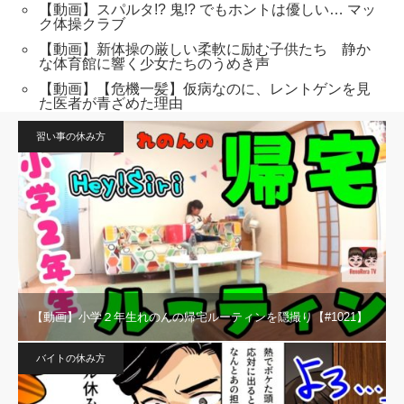
【動画】スパルタ!? 鬼!? でもホントは優しい… マッ
ク体操クラブ
【動画】新体操の厳しい柔軟に励む子供たち 静か
な体育館に響く少女たちのうめき声
【動画】【危機一髪】仮病なのに、レントゲンを見
た医者が青ざめた理由
習い事の休み方
【動画】小学２年生れのんの帰宅ルーティンを隠撮り【#1021】
バイトの休み方