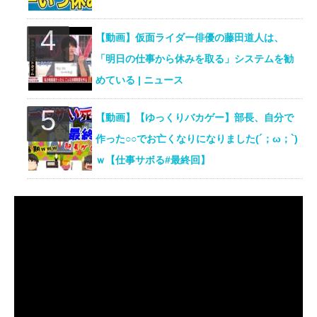
【動画】仮面ライダー俳優の藤田道人は、
「明日の仕事から休みを取る」システムを勧
めている | ニュース
【動画】【ゆっくりバカゲー】部長、自分で
作った○○でお亡くなりになりました(´；ω；`)
ｗ【仕事サボる#最終回】