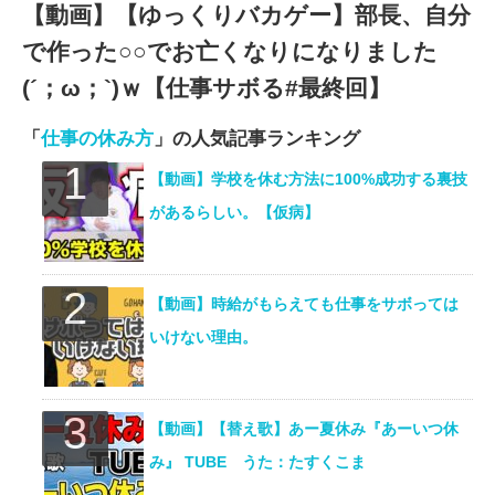
【動画】【ゆっくりバカゲー】部長、自分
で作った○○でお亡くなりになりました
(´；ω；`)ｗ【仕事サボる#最終回】
「
仕事の休み方
」の人気記事ランキング
【動画】学校を休む方法に100%成功する裏技
があるらしい。【仮病】
【動画】時給がもらえても仕事をサボっては
いけない理由。
【動画】【替え歌】あー夏休み『あーいつ休
み』 TUBE うた：たすくこま