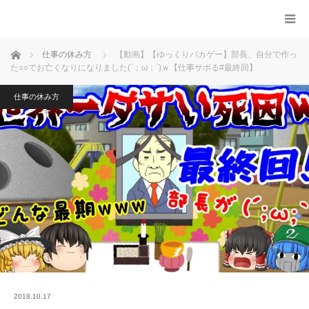
ホーム
仕事の休み方
【動画】【ゆっくりバカゲー】部長、自分で作っ
た○○でお亡くなりになりました(´；ω；`)ｗ【仕事サボる#最終回】
仕事の休み方
2018.10.17