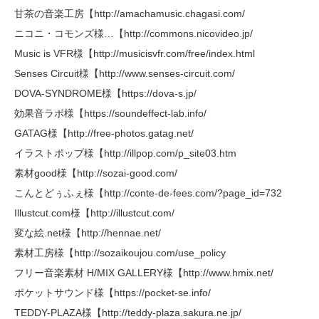
甘茶の音楽工房【http://amachamusic.chagasi.com/
ニコニ・コモンズ様…【http://commons.nicovideo.jp/
Music is VFR様【http://musicisvfr.com/free/index.html
Senses Circuit様【http://www.senses-circuit.com/
DOVA-SYNDROME様【https://dova-s.jp/
効果音ラボ様【https://soundeffect-lab.info/
GATAG様【http://free-photos.gatag.net/
イラストポップ様【http://illpop.com/p_site03.htm
素材good様【http://sozai-good.com/
こんとどぅふぇ様【http://conte-de-fees.com/?page_id=732
Illustcut.com様【http://illustcut.com/
変な絵.net様【http://hennae.net/
素材工房様【http://sozaikoujou.com/use_policy
フリー音楽素材 H/MIX GALLERY様【http://www.hmix.net/
ポケットサウンド様【https://pocket-se.info/
TEDDY-PLAZA様【http://teddy-plaza.sakura.ne.jp/