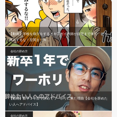
【動画】学校を病欠をするとキ◯ガイ教師が自宅まで来て「ズル
休みするな！玄関まで来…
会社の辞め方
【動画】新卒１年目で辞めてワーホリに来た理由【会社を辞めた
い人へアドバイス】
会社の辞め方