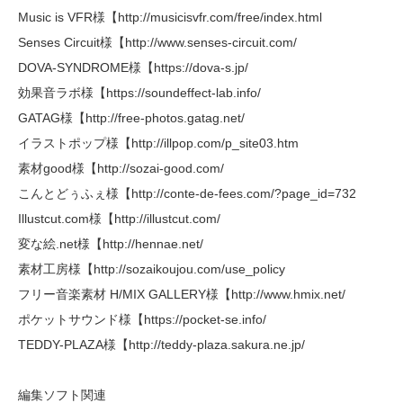
Music is VFR様【http://musicisvfr.com/free/index.html
Senses Circuit様【http://www.senses-circuit.com/
DOVA-SYNDROME様【https://dova-s.jp/
効果音ラボ様【https://soundeffect-lab.info/
GATAG様【http://free-photos.gatag.net/
イラストポップ様【http://illpop.com/p_site03.htm
素材good様【http://sozai-good.com/
こんとどぅふぇ様【http://conte-de-fees.com/?page_id=732
Illustcut.com様【http://illustcut.com/
変な絵.net様【http://hennae.net/
素材工房様【http://sozaikoujou.com/use_policy
フリー音楽素材 H/MIX GALLERY様【http://www.hmix.net/
ポケットサウンド様【https://pocket-se.info/
TEDDY-PLAZA様【http://teddy-plaza.sakura.ne.jp/
編集ソフト関連