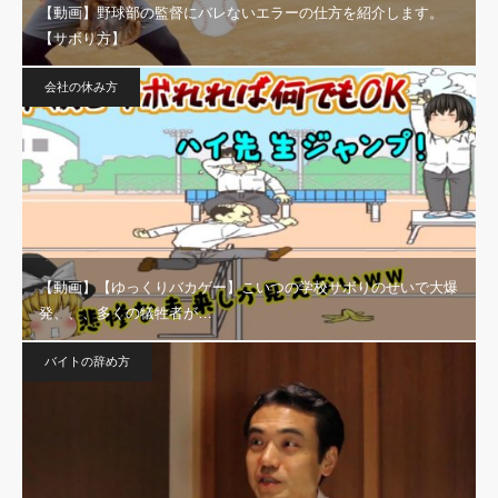
【動画】野球部の監督にバレないエラーの仕方を紹介します。
【サボり方】
会社の休み方
【動画】【ゆっくりバカゲー】こいつの学校サボりのせいで大爆
発、、、多くの犠牲者が…
バイトの辞め方