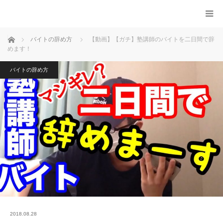
ホーム
バイトの辞め方
【動画】【ガチ】塾講師のバイトを二日間で辞
めます！
バイトの辞め方
2018.08.28