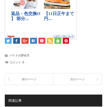
バイトの辞め方
コメント:
0
前のページ
次のページ
関連記事