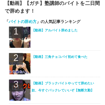
【動画】【ガチ】塾講師のバイトを二日間
で辞めます！
「
バイトの辞め方
」の人気記事ランキング
【動画】アルバイト辞めました
【動画】三角チョコパイ初めて食べた
【動画】ブラックバイトやってて辞めたい
奴、今すぐバックレていいぞ【無断欠勤】