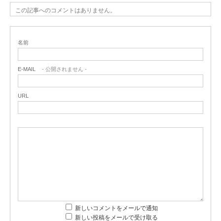
この記事へのコメントはありません。
名前
E-MAIL
- 公開されません -
URL
新しいコメントをメールで通知
新しい投稿をメールで受け取る