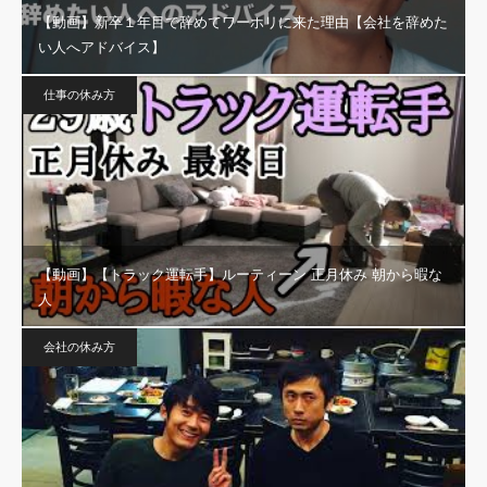
【動画】新卒１年目で辞めてワーホリに来た理由【会社を辞めた
い人へアドバイス】
仕事の休み方
【動画】【トラック運転手】ルーティーン 正月休み 朝から暇な
人
会社の休み方