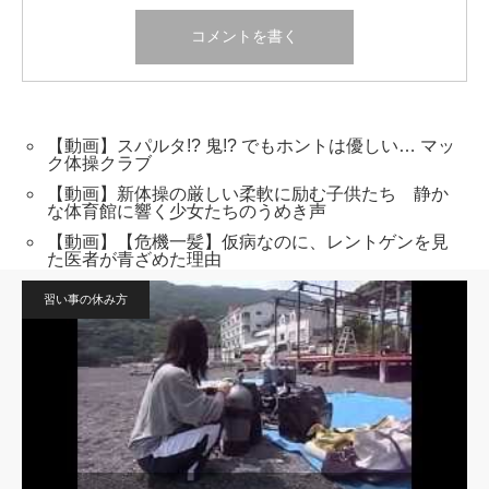
【動画】スパルタ!? 鬼!? でもホントは優しい… マッ
ク体操クラブ
【動画】新体操の厳しい柔軟に励む子供たち 静か
な体育館に響く少女たちのうめき声
【動画】【危機一髪】仮病なのに、レントゲンを見
た医者が青ざめた理由
習い事の休み方