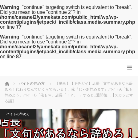
Warning
: "continue" targeting switch is equivalent to "break".
Did you mean to use "continue 2"? in
/home/casanel2/yamekata.com/public_html/wp/wp-
content/plugins/jetpack/_inc/lib/class.media-summary.php
on line
77
Warning
: "continue" targeting switch is equivalent to "break".
Did you mean to use "continue 2"? in
/home/casanel2/yamekata.com/public_html/wp/wp-
content/plugins/jetpack/_inc/lib/class.media-summary.php
on line
87
ホーム
バイトの辞め方
【動画】【キチガイ】店長「文句があるなら辞
めろ！代わりなんていくらでもいる！」俺『じゃあ辞めます』バイトA「私も
辞めよう」バイトB「俺もｗ」店長「！？」 → すると1週間後…【スカッとす
る話】
バイトの辞め方