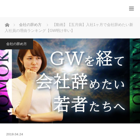
ホーム
会社の辞め方
【動画】【五月病】入社1ヶ月で会社辞めたい新
入社員の理由ランキング【GW明け辛い】
会社の辞め方
2019.04.24