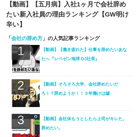
【動画】【五月病】入社1ヶ月で会社辞め
たい新入社員の理由ランキング【GW明け
辛い】
「
会社の辞め方
」の人気記事ランキング
【動画】【働き疲れた】仕事を辞めたいあな
たへ『レペゼン地球 DJ社長』
【動画】そろそろ大学、会社辞めたいだ
ろ！？辞めようか！！３年働けは嘘
【動画】会社休もうとしたら上司がキレた。
辞めたい。