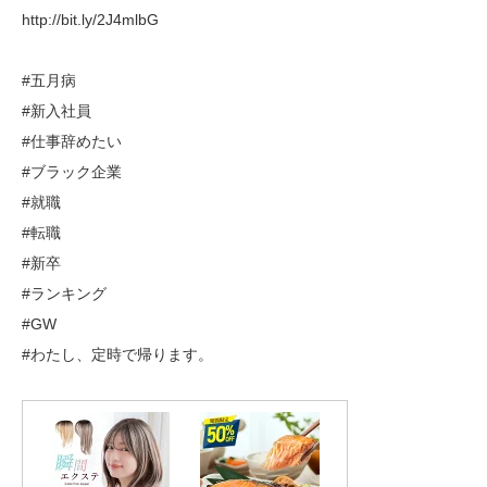
http://bit.ly/2J4mlbG
#五月病
#新入社員
#仕事辞めたい
#ブラック企業
#就職
#転職
#新卒
#ランキング
#GW
#わたし、定時で帰ります。