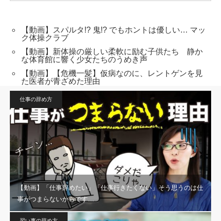
【動画】スパルタ!? 鬼!? でもホントは優しい… マッ
ク体操クラブ
【動画】新体操の厳しい柔軟に励む子供たち 静か
な体育館に響く少女たちのうめき声
【動画】【危機一髪】仮病なのに、レントゲンを見
た医者が青ざめた理由
仕事の辞め方
【動画】「仕事辞めたい」「仕事行きたくない」そう思うのは仕
事がつまらないからです…
習い事の辞め方