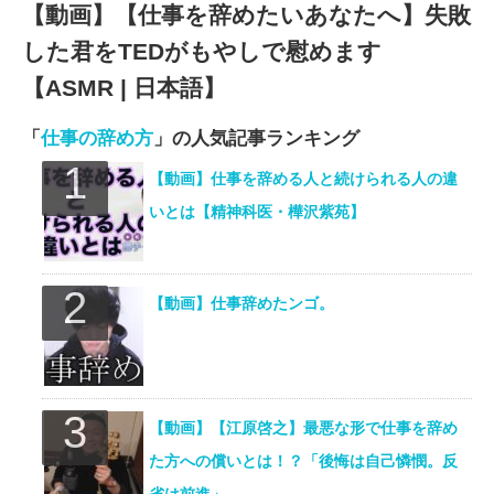
【動画】【仕事を辞めたいあなたへ】失敗
した君をTEDがもやしで慰めます
【ASMR | 日本語】
「
仕事の辞め方
」の人気記事ランキング
【動画】仕事を辞める人と続けられる人の違
いとは【精神科医・樺沢紫苑】
【動画】仕事辞めたンゴ。
【動画】【江原啓之】最悪な形で仕事を辞め
た方への償いとは！？「後悔は自己憐憫。反