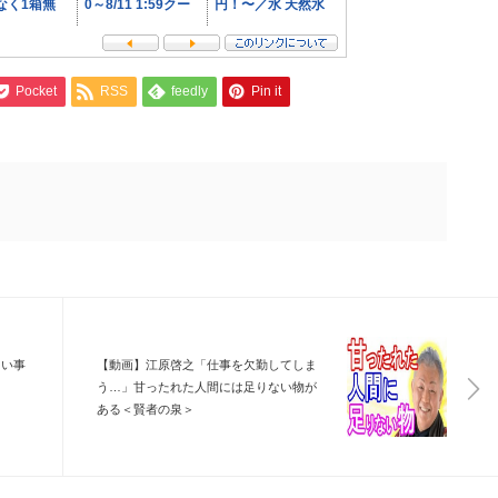
Pocket
RSS
feedly
Pin it
習い事
【動画】江原啓之「仕事を欠勤してしま
う…」甘ったれた人間には足りない物が
ある＜賢者の泉＞