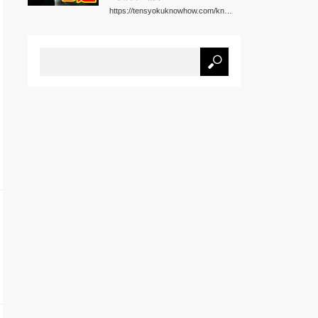
https://tensyokuknowhow.com/kn…