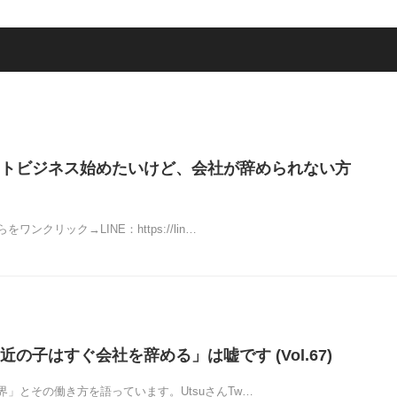
トビジネス始めたいけど、会社が辞められない方
ンクリック→LINE：https://lin…
の子はすぐ会社を辞める」は嘘です (Vol.67)
」とその働き方を語っています。UtsuさんTw…