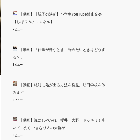
【動画】【親子の決断】小学生YouTube禁止命令
【しほりみチャンネル】
7ビュー
【動画】「仕事が嫌なとき、辞めたいときはどうす
る？」
3ビュー
【動画】絶対に熱が出る方法を発見。明日学校を休
みます
3ビュー
【動画】嵐にしやがれ 櫻井 大野 ドッキリ！歩
いていたらいきなり人の大群が！
3ビュー