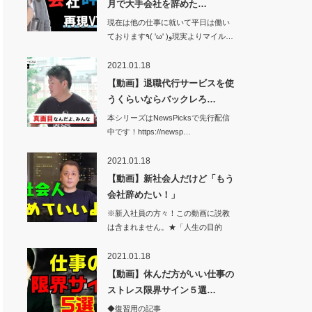
月で大手会社を辞めた…
現在は他の仕事に就いて平日は働い
ております٩( 'ω' )و現実よりマイル…
2021.01.18
【動画】退職代行サービスを使
うくらいならバックレろ…
本シリーズはNewsPicksで先行配信
中です！https://newsp…
2021.01.18
【動画】新社会人だけど「もう
会社辞めたい！」
※新入社員の方々！この動画に説教
は含まれません。★「人生の目的
論」が本にな…
2021.01.18
【動画】休んだ方がいい仕事の
ストレス限界サイン５選…
◆復習用の記事