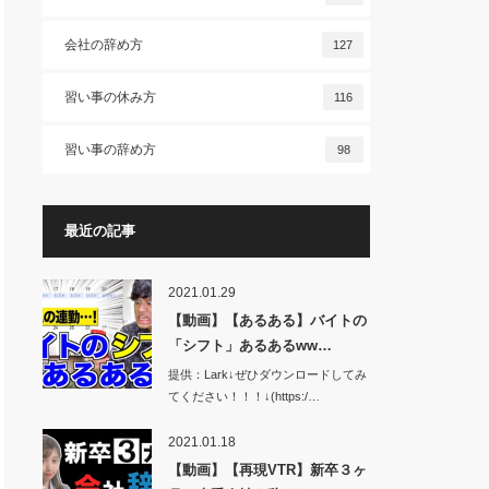
会社の辞め方
127
習い事の休み方
116
習い事の辞め方
98
最近の記事
2021.01.29
【動画】【あるある】バイトの
「シフト」あるあるww…
提供：Lark↓ぜひダウンロードしてみ
てください！！！↓(https:/…
2021.01.18
【動画】【再現VTR】新卒３ヶ