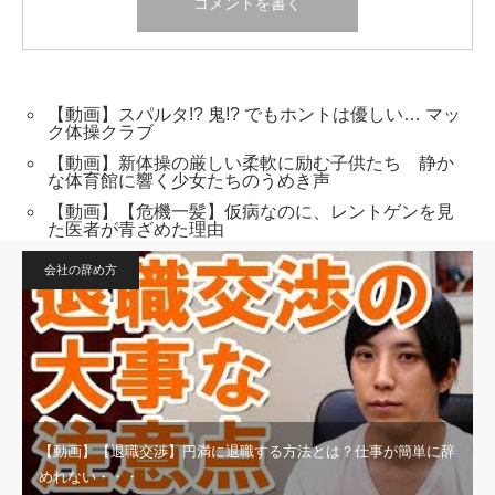
【動画】スパルタ!? 鬼!? でもホントは優しい… マッ
ク体操クラブ
【動画】新体操の厳しい柔軟に励む子供たち 静か
な体育館に響く少女たちのうめき声
【動画】【危機一髪】仮病なのに、レントゲンを見
た医者が青ざめた理由
会社の辞め方
【動画】【退職交渉】円満に退職する方法とは？仕事が簡単に辞
めれない・・・