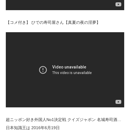
【コメ付き】 ひでの寿司屋さん【真夏の夜の淫夢】
超ニッポン好き外国人No1決定戦 クイズジャポン 名城寿司酒…
日本知識王は 2016年6月19日