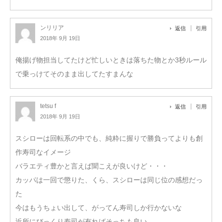
ンリリア
返信
引用
2018年 9月 19日
俺揚げ物担当してたけど忙しいときは落ちた物とか3秒ルール
で乗っけてそのまま出してたすまんな
tetsu f
返信
引用
2018年 9月 19日
スシローは回転系の中でも、純粋に握りで勝負ってよりも創
作寿司なイメージ
バラエティ豊かと言えば聞こえが良いけど・・・
カッパは一回で懲りた、くら、スシローは同じ位の感想だっ
た
今はもうちょい出して、がってん寿司しか行かないな
近所にびっくり寿司が有ればそっちも良い