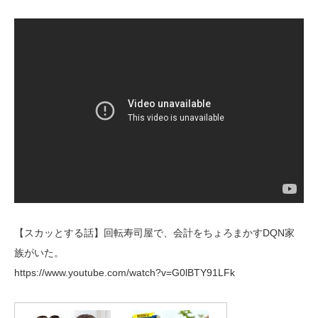
【スカッとする話】回転寿司屋で、会計をちょろまかすDQN家
族がいた。
https://www.youtube.com/watch?v=G0lBTY91LFk