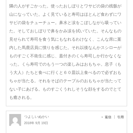
隣の人がすごかった。使ったおしぼりとワサビの袋の残骸が
山になっていた。よく見ていると寿司はほとんど食わずにワ
サビの袋をチューチュー。鼻水と涙をこぼしながら吸ってい
た。そしておしぼりで鼻をかみ涙を拭いていた。そんなもの
見せられて寿司を食う気にもなれるわけなく、こんな席に案
内した馬鹿店員に憤りを感じた。それ以後なんかスシローが
ものすごく不衛生に感じ、蓋付きのくら寿司しか行かなくな
った。くら寿司でのもう一つの楽しみはおもちゃ。息子（も
う大人）たちと食べに行くと６０皿以上食べるので必ずおも
ちゃが当たる。それをそばのテーブルのおもちゃが当たって
ない子にあげる。ものすごくうれしそうな顔をするのでとて
も癒される。
つよしいぬかい
返信
引用
2018年 9月 19日