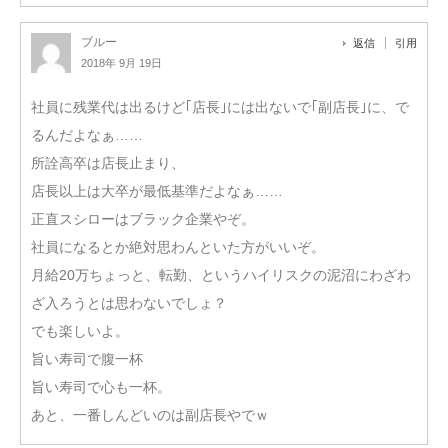
ブルー
返信
引用
2018年 9月 19日
社員に残業代は出るけど｢店長｣には出ないで｢副店長｣に、で
るんだよなぁ……
所詮高卒は店長止まり、
店長以上は大卒が最低基準だよなぁ……
正直スシローはブラック企業やぞ。
社員になるとか絶対思わんといた方がいいぞ。
月給20万ちょっと、転勤、というハイリスクの泥沼にわざわ
ざ入ろうとは思わないでしょ？
でも楽しいよ。
旨い寿司で腹一杯
旨い寿司で心も一杯。
あと、一番しんどいのは副店長やでｗ