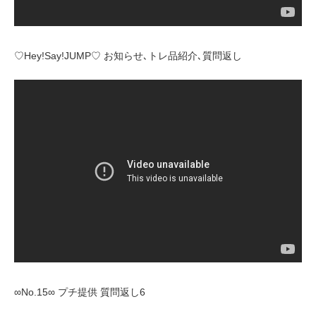
♡Hey!Say!JUMP♡ お知らせ､トレ品紹介､質問返し
∞No.15∞ プチ提供 質問返し6