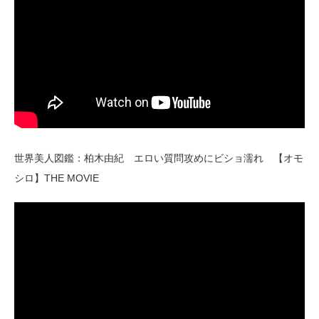
世界美人図鑑：柏木由紀 エロい質問攻めにビショ濡れ 【オモ
シロ】THE MOVIE