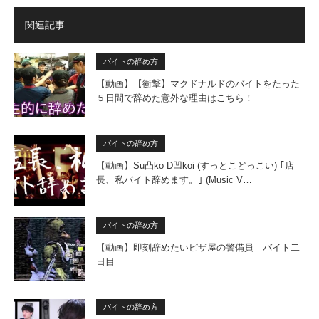
関連記事
バイトの辞め方
【動画】【衝撃】マクドナルドのバイトをたった
５日間で辞めた意外な理由はこちら！
バイトの辞め方
【動画】Su凸ko D凹koi (すっとこどっこい) ｢店
長、私バイト辞めます。｣ (Music V…
バイトの辞め方
【動画】即刻辞めたいピザ屋の警備員 バイト二
日目
バイトの辞め方