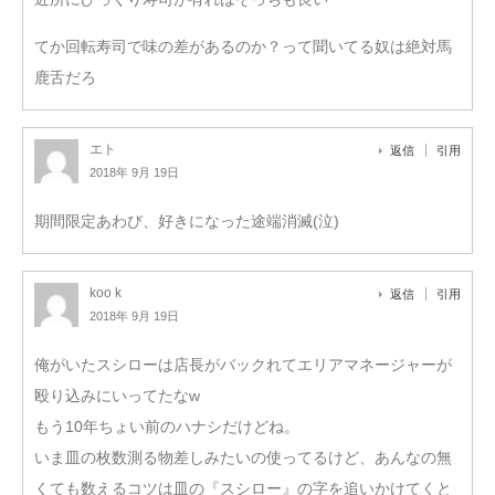
てか回転寿司で味の差があるのか？って聞いてる奴は絶対馬
鹿舌だろ
エト
返信
引用
2018年 9月 19日
期間限定あわび、好きになった途端消滅(泣)
koo k
返信
引用
2018年 9月 19日
俺がいたスシローは店長がバックれてエリアマネージャーが
殴り込みにいってたなw
もう10年ちょい前のハナシだけどね。
いま皿の枚数測る物差しみたいの使ってるけど、あんなの無
くても数えるコツは皿の『スシロー』の字を追いかけてくと