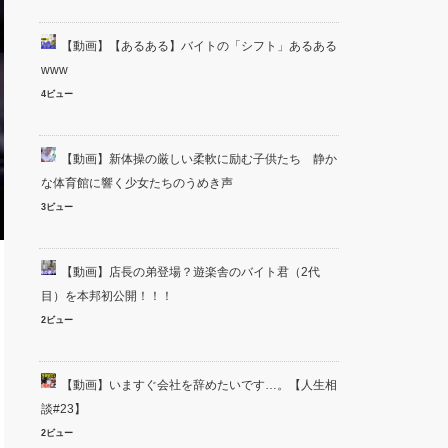
【動画】【あるある】バイトの「シフト」あるある
www
4ビュー
【動画】新体操の厳しい柔軟に励む子供たち 静か
な体育館に響く少女たちのうめき声
3ビュー
【動画】店長の弟登場？遊楽舎のバイト君（2代
目）を本邦初公開！！！
2ビュー
【動画】いますぐ会社を辞めたいです…。【人生相
談#23】
2ビュー