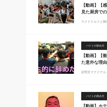
【動画】【感
見た厨房での
マクドナルドと聞
バイトの辞め方
【動画】【衝
た意外な理由
説明文マクドナル
バイトの辞め方
【動画】ホテ