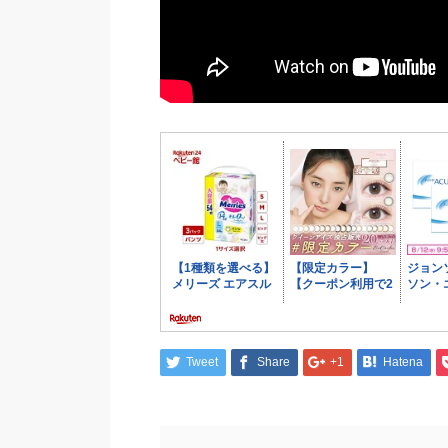
Tweet
Share
+1
Hatena