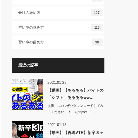
会社の辞め方
127
習い事の休み方
116
習い事の辞め方
98
最近の記事
2021.01.29
【動画】【あるある】バイトの
「シフト」あるあるww…
提供：Lark↓ぜひダウンロードしてみ
てください！！！↓(https:/…
2021.01.18
【動画】【再現VTR】新卒３ヶ