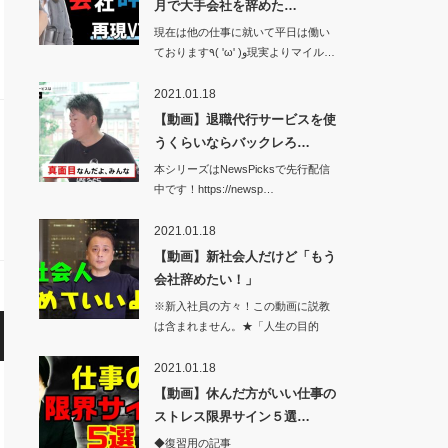
月で大手会社を辞めた…
現在は他の仕事に就いて平日は働い
ております٩( 'ω' )و現実よりマイル…
2021.01.18
【動画】退職代行サービスを使
うくらいならバックレろ…
本シリーズはNewsPicksで先行配信
中です！https://newsp…
2021.01.18
【動画】新社会人だけど「もう
会社辞めたい！」
※新入社員の方々！この動画に説教
は含まれません。★「人生の目的
論」が本にな…
2021.01.18
【動画】休んだ方がいい仕事の
ストレス限界サイン５選…
◆復習用の記事