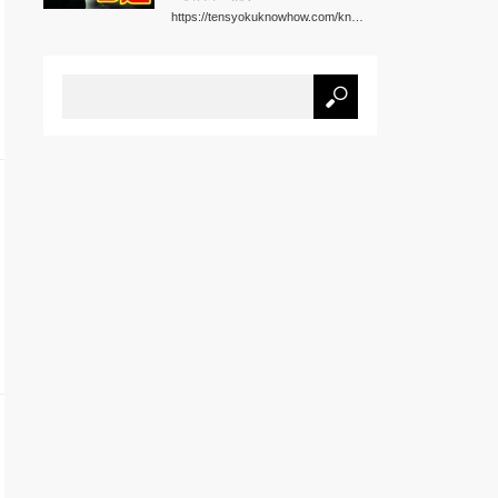
https://tensyokuknowhow.com/kn…