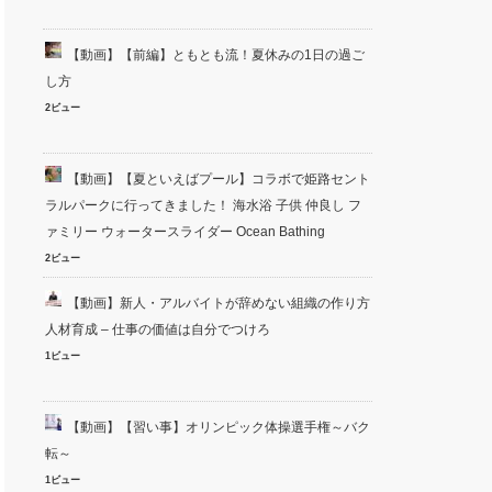
【動画】【前編】ともとも流！夏休みの1日の過ご
し方
2ビュー
【動画】【夏といえばプール】コラボで姫路セント
ラルパークに行ってきました！ 海水浴 子供 仲良し フ
ァミリー ウォータースライダー Ocean Bathing
2ビュー
【動画】新人・アルバイトが辞めない組織の作り方
人材育成 – 仕事の価値は自分でつけろ
1ビュー
【動画】【習い事】オリンピック体操選手権～バク
転～
1ビュー