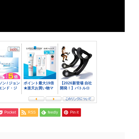
Pocket
RSS
feedly
Pin it