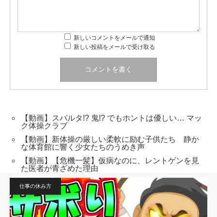
新しいコメントをメールで通知
新しい投稿をメールで受け取る
【動画】スパルタ!? 鬼!? でもホントは優しい… マッ
ク体操クラブ
【動画】新体操の厳しい柔軟に励む子供たち 静か
な体育館に響く少女たちのうめき声
【動画】【危機一髪】仮病なのに、レントゲンを見
た医者が青ざめた理由
仕事の休み方