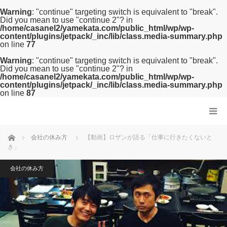
Warning
: "continue" targeting switch is equivalent to "break".
Did you mean to use "continue 2"? in
/home/casanel2/yamekata.com/public_html/wp/wp-
content/plugins/jetpack/_inc/lib/class.media-summary.php
on line
77
Warning
: "continue" targeting switch is equivalent to "break".
Did you mean to use "continue 2"? in
/home/casanel2/yamekata.com/public_html/wp/wp-
content/plugins/jetpack/_inc/lib/class.media-summary.php
on line
87
ホーム
会社の休み方
【動画】ロザンが語る「仕事に行きたくないと
き」
会社の休み方