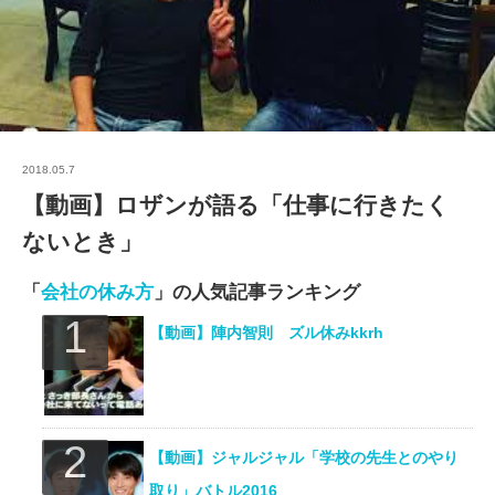
2018.05.7
【動画】ロザンが語る「仕事に行きたく
ないとき」
「
会社の休み方
」の人気記事ランキング
【動画】陣内智則 ズル休みkkrh
【動画】ジャルジャル「学校の先生とのやり
取り」バトル2016