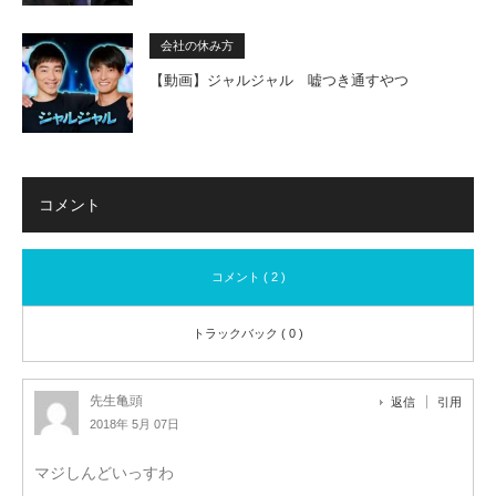
会社の休み方
【動画】ジャルジャル 嘘つき通すやつ
コメント
コメント ( 2 )
トラックバック ( 0 )
先生亀頭
返信
引用
2018年 5月 07日
マジしんどいっすわ