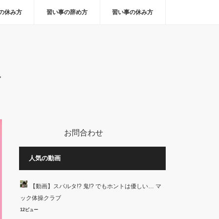
の休み方
習い事の辞め方
習い事の休み方
。
お問合わせ
人気の動画
【動画】スパルタ!? 鬼!? でもホントは優しい… マ
ック体操クラブ
12ビュー