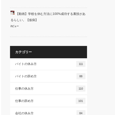
【動画】学校を休む方法に100%成功する裏技があ
るらしい。【仮病】
2ビュー
カテゴリー
バイトの休み方
111
バイトの辞め方
88
仕事の休み方
110
仕事の辞め方
101
会社の休み方
84