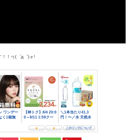
！ヮ(゜д゜)ォ!