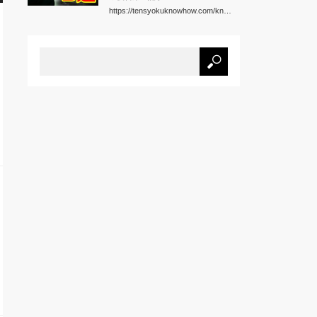
https://tensyokuknowhow.com/kn…