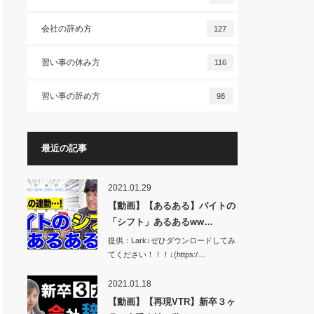
会社の辞め方
127
習い事の休み方
116
習い事の辞め方
98
最近の記事
2021.01.29
【動画】【あるある】バイトの
「シフト」あるあるww…
提供：Lark↓ぜひダウンロードしてみ
てください！！！↓(https:/…
2021.01.18
【動画】【再現VTR】新卒３ヶ