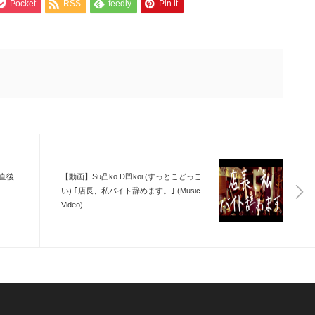
Pocket
RSS
feedly
Pin it
直後
【動画】Su凸ko D凹koi (すっとこどっこ
い) ｢店長、私バイト辞めます。｣ (Music
Video)