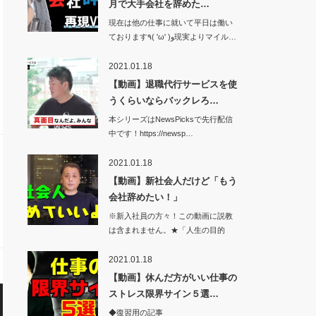
月で大手会社を辞めた…
現在は他の仕事に就いて平日は働い
ております٩( 'ω' )و現実よりマイル…
2021.01.18
【動画】退職代行サービスを使
うくらいならバックレろ…
本シリーズはNewsPicksで先行配信
中です！https://newsp…
2021.01.18
【動画】新社会人だけど「もう
会社辞めたい！」
※新入社員の方々！この動画に説教
は含まれません。★「人生の目的
論」が本にな…
2021.01.18
【動画】休んだ方がいい仕事の
ストレス限界サイン５選…
◆復習用の記事