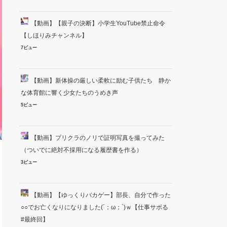
【動画】【親子の決断】小学生YouTube禁止命令
【しほりみチャンネル】
7ビュー
【動画】新体操の厳しい柔軟に励む子供たち 静か
な体育館に響く少女たちのうめき声
5ビュー
【動画】プリクラのノリで証明写真を撮ってみた
（ついでに絶対不採用になる履歴書を作る）
3ビュー
【動画】【ゆっくりバカゲー】部長、自分で作った
○○でお亡くなりになりました(´；ω；`)ｗ【仕事サボる
#最終回】