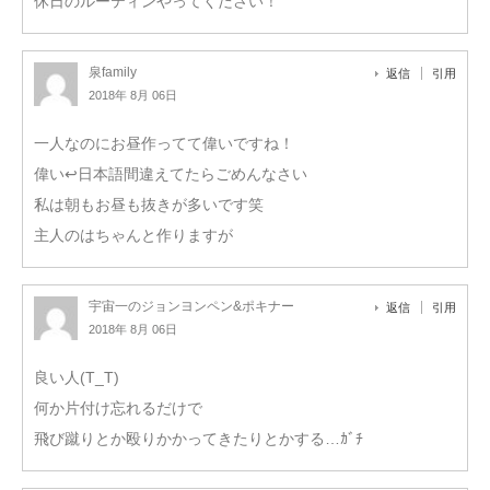
休日のルーティンやってください！
泉family
返信
引用
2018年 8月 06日
一人なのにお昼作ってて偉いですね！
偉い↩︎日本語間違えてたらごめんなさい
私は朝もお昼も抜きが多いです笑
主人のはちゃんと作りますが
宇宙一のジョンヨンペン&ポキナー
返信
引用
2018年 8月 06日
良い人(T_T)
何か片付け忘れるだけで
飛び蹴りとか殴りかかってきたりとかする…ｶﾞﾁ