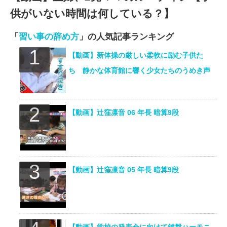
供がいない時間は何している？】
「
習い事の辞め方
」の人気記事ランキング
【動画】新体操の厳しい柔軟に励む子供た
ち 静かな体育館に響く少女たちのうめき声
【動画】辻窪凛音 06 年長 暗算9段
【動画】辻窪凛音 05 年長 暗算9段