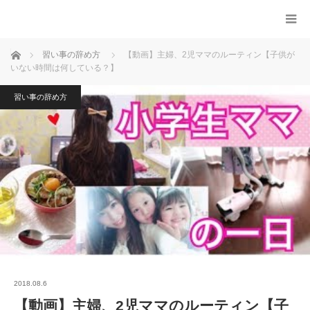
ホーム
習い事の辞め方
【動画】主婦、2児ママのルーティン【子供が
いない時間は何している？】
習い事の辞め方
2018.08.6
【動画】主婦、2児ママのルーティン【子