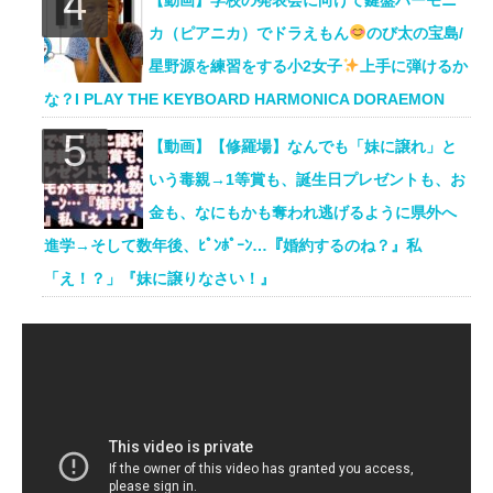
【動画】学校の発表会に向けて鍵盤ハーモニ
カ（ピアニカ）でドラえもん
のび太の宝島/
星野源を練習をする小2女子
上手に弾けるか
な？I PLAY THE KEYBOARD HARMONICA DORAEMON
【動画】【修羅場】なんでも「妹に譲れ」と
いう毒親→1等賞も、誕生日プレゼントも、お
金も、なにもかも奪われ逃げるように県外へ
進学→そして数年後、ﾋﾟﾝﾎﾟｰﾝ…『婚約するのね？』私
「え！？」『妹に譲りなさい！』