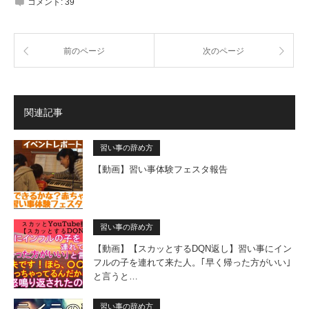
コメント:
39
前のページ
次のページ
関連記事
習い事の辞め方
【動画】習い事体験フェスタ報告
習い事の辞め方
【動画】【スカッとするDQN返し】習い事にイン
フルの子を連れて来た人。｢早く帰った方がいい｣
と言うと…
習い事の辞め方