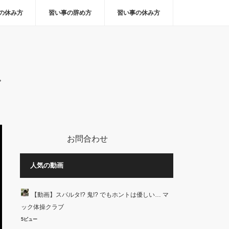
の休み方
習い事の辞め方
習い事の休み方
。
お問合わせ
人気の動画
【動画】スパルタ!? 鬼!? でもホントは優しい… マ
ック体操クラブ
5ビュー