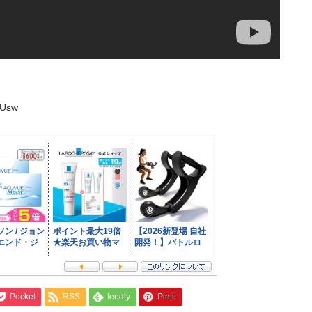
uUsw
Pocket
RSS
feedly
Pin it