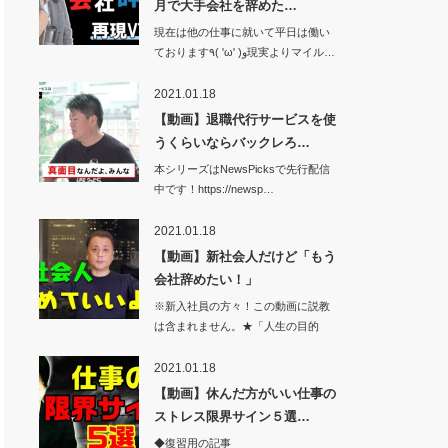
月で大手会社を辞めた…
現在は他の仕事に就いて平日は働い
ております٩( 'ω' )و現実よりマイル…
2021.01.18
【動画】退職代行サービスを使
うくらいならバックレろ…
本シリーズはNewsPicksで先行配信
中です！https://newsp…
2021.01.18
【動画】新社会人だけど「もう
会社辞めたい！」
※新入社員の方々！この動画に説教
は含まれません。★「人生の目的
論」が本にな…
2021.01.18
【動画】休んだ方がいい仕事の
ストレス限界サイン５選…
◆復習用の記事