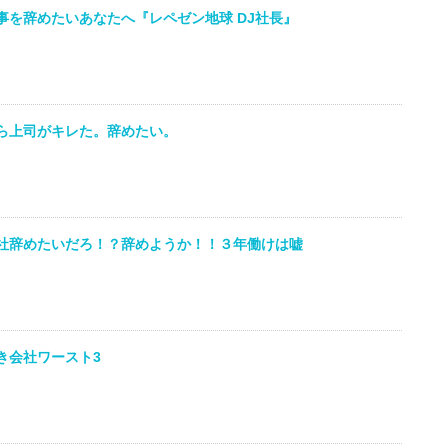
事を辞めたいあなたへ『レペゼン地球 DJ社長』
ら上司がキレた。辞めたい。
社辞めたいだろ！？辞めようか！！３年働けは嘘
゙き会社ワースト3