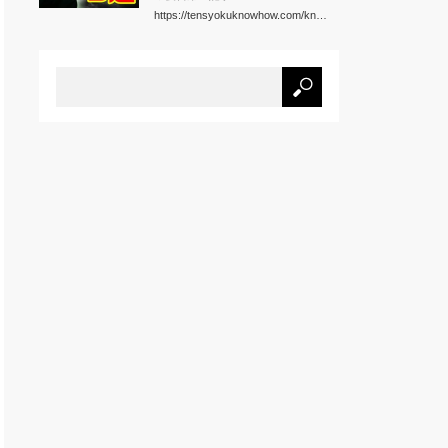
https://tensyokuknowhow.com/kn…