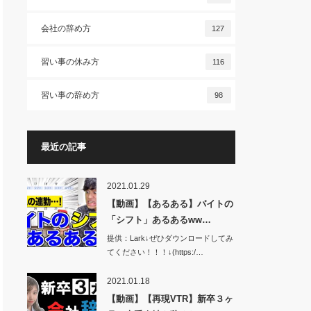
会社の辞め方
127
習い事の休み方
116
習い事の辞め方
98
最近の記事
2021.01.29
【動画】【あるある】バイトの
「シフト」あるあるww…
提供：Lark↓ぜひダウンロードしてみ
てください！！！↓(https:/…
2021.01.18
【動画】【再現VTR】新卒３ヶ