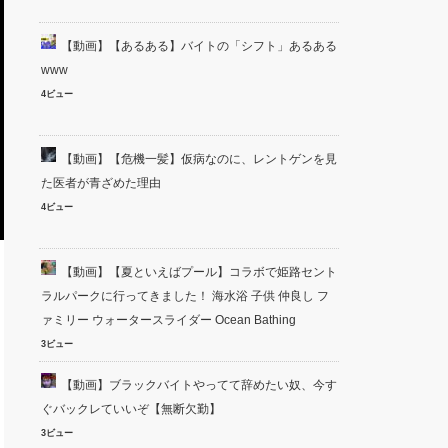
【動画】【あるある】バイトの「シフト」あるある
www
4ビュー
【動画】【危機一髪】仮病なのに、レントゲンを見
た医者が青ざめた理由
4ビュー
【動画】【夏といえばプール】コラボで姫路セント
ラルパークに行ってきました！ 海水浴 子供 仲良し フ
ァミリー ウォータースライダー Ocean Bathing
3ビュー
【動画】ブラックバイトやってて辞めたい奴、今す
ぐバックレていいぞ【無断欠勤】
3ビュー