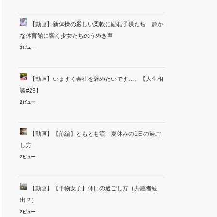
【動画】新体操の厳しい柔軟に励む子供たち 静か
な体育館に響く少女たちのうめき声
3ビュー
【動画】いますぐ会社を辞めたいです…。【人生相
談#23】
2ビュー
【動画】【前編】ともとも流！夏休みの1日の過ご
し方
2ビュー
【動画】【干物女子】休日の過ごし方（共感者続
出？）
2ビュー