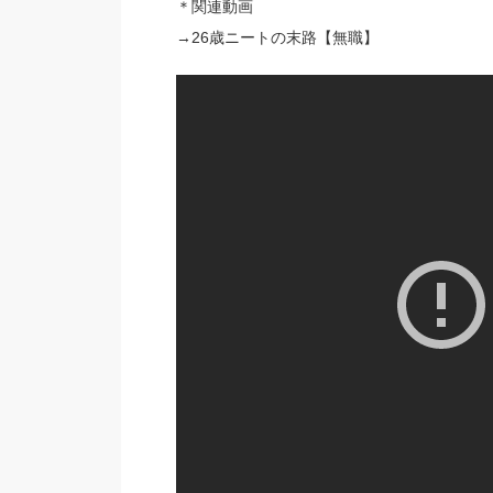
＊関連動画
→26歳ニートの末路【無職】