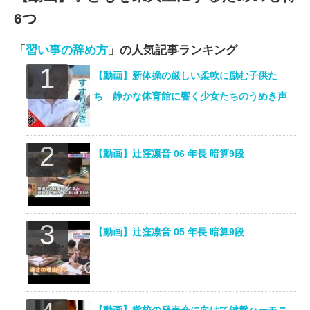
6つ
「
習い事の辞め方
」の人気記事ランキング
【動画】新体操の厳しい柔軟に励む子供た
ち 静かな体育館に響く少女たちのうめき声
【動画】辻窪凛音 06 年長 暗算9段
【動画】辻窪凛音 05 年長 暗算9段