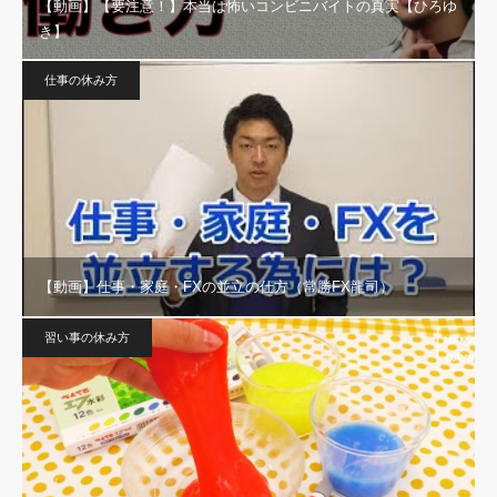
【動画】【要注意！】本当は怖いコンビニバイトの真実【ひろゆ
き】
仕事の休み方
【動画】仕事・家庭・FXの並立の仕方（常勝FX龍司）
習い事の休み方