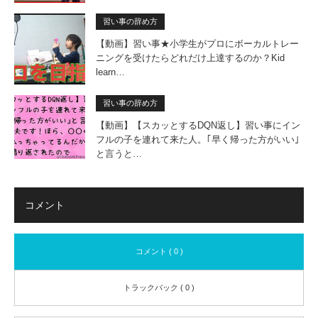
習い事の辞め方
【動画】習い事★小学生がプロにボーカルトレー
ニングを受けたらどれだけ上達するのか？Kid
learn…
習い事の辞め方
【動画】【スカッとするDQN返し】習い事にイン
フルの子を連れて来た人。｢早く帰った方がいい｣
と言うと…
コメント
コメント ( 0 )
トラックバック ( 0 )