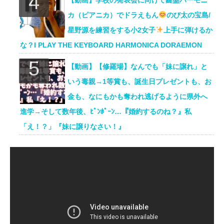
【動画】学校の発表会に向けて鍵盤ハーモニ
カ（ピアニカ）でドラえもん
のび太の宝島/
星野源を練習をする小2女子
上手に弾けるか
な？I PLAY THE KEYBOARD HARMONICA DORAEMON
【動画】【修羅場】なんでも「妹に譲れ」と
いう毒親→1等賞も、誕生日プレゼントも、お
金も、なにもかも奪われ逃げるように県外へ
進学→そして数年後、ﾋﾟﾝﾎﾟｰﾝ…『婚約するのね？』私
「え！？」『妹に譲りなさい！』