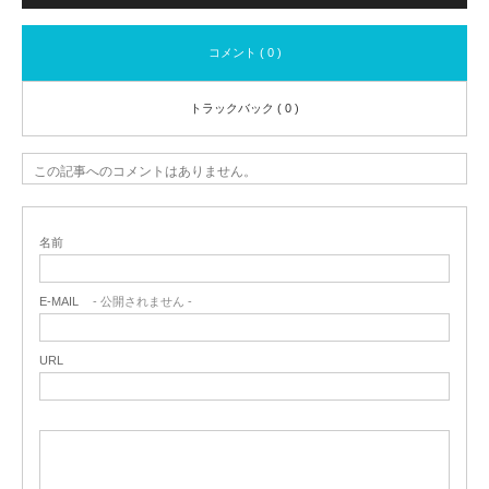
コメント ( 0 )
トラックバック ( 0 )
この記事へのコメントはありません。
名前
E-MAIL
- 公開されません -
URL