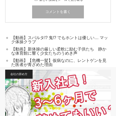
【動画】スパルタ!? 鬼!? でもホントは優しい… マッ
ク体操クラブ
【動画】新体操の厳しい柔軟に励む子供たち 静か
な体育館に響く少女たちのうめき声
【動画】【危機一髪】仮病なのに、レントゲンを見
た医者が青ざめた理由
会社の辞め方