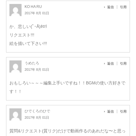
KO HA RU
返信
引用
2017年 8月 01日
か、悲しい(ﾟｰÅ)ﾎﾛﾘ
リクエスト!!!
絵を描いて下さい!!!
うめたろ
返信
引用
2017年 8月 01日
おもしろい～～～編集上手いですね！！BGMの使い方好きで
す！！
ひでくろのひで
返信
引用
2017年 8月 01日
質問&リクエスト(質リク)だけで動画作るのあれだな〜と思っ