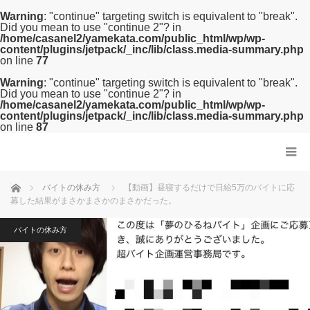
Warning
: "continue" targeting switch is equivalent to "break".
Did you mean to use "continue 2"? in
/home/casanel2/yamekata.com/public_html/wp/wp-
content/plugins/jetpack/_inc/lib/class.media-summary.php
on line
77
Warning
: "continue" targeting switch is equivalent to "break".
Did you mean to use "continue 2"? in
/home/casanel2/yamekata.com/public_html/wp/wp-
content/plugins/jetpack/_inc/lib/class.media-summary.php
on line
87
ホーム
バイトの休み方
【動画】昼寝するだけで日給5万のバイトに応
募した結果がまさかまさかのまさかだった。
バイトの休み方