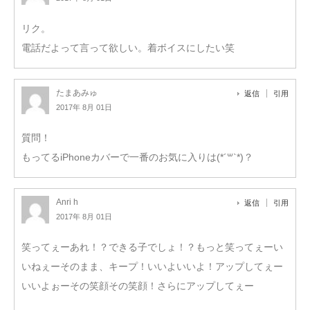
リク。
電話だよって言って欲しい。着ボイスにしたい笑
たまあみゅ
返信
引用
2017年 8月 01日
質問！
もってるiPhoneカバーで一番のお気に入りは(*´꒳`*)？
Anri h
返信
引用
2017年 8月 01日
笑ってぇーあれ！？できる子でしょ！？もっと笑ってぇーい
いねぇーそのまま、キープ！いいよいいよ！アップしてぇー
いいよぉーその笑顔その笑顔！さらにアップしてぇー