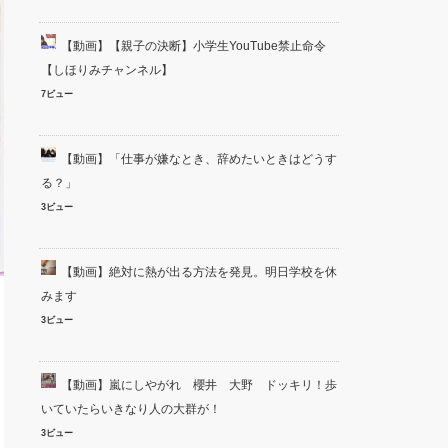
【動画】【親子の決断】小学生YouTube禁止命令
【しほりみチャンネル】
7ビュー
【動画】「仕事が嫌なとき、辞めたいときはどうす
る？」
3ビュー
【動画】絶対に熱が出る方法を発見。明日学校を休
みます
3ビュー
【動画】嵐にしやがれ 櫻井 大野 ドッキリ！歩
いていたらいきなり人の大群が！
3ビュー