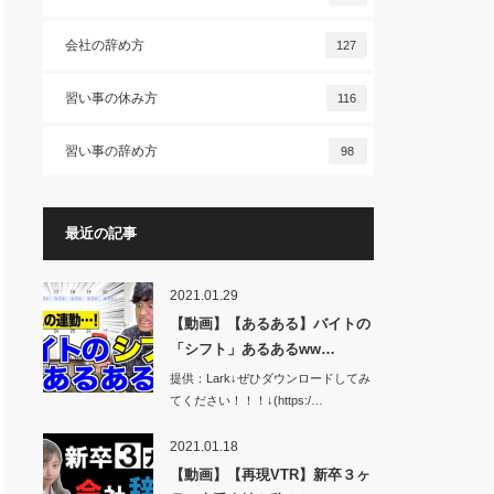
会社の辞め方
127
習い事の休み方
116
習い事の辞め方
98
最近の記事
2021.01.29
【動画】【あるある】バイトの
「シフト」あるあるww…
提供：Lark↓ぜひダウンロードしてみ
てください！！！↓(https:/…
2021.01.18
【動画】【再現VTR】新卒３ヶ