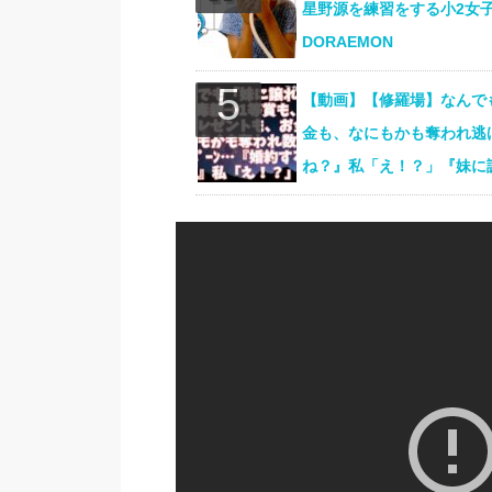
星野源を練習をする小2女
DORAEMON
【動画】【修羅場】なんで
金も、なにもかも奪われ逃げ
ね？』私「え！？」『妹に