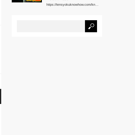
https://tensyokuknowhow.com/kn…