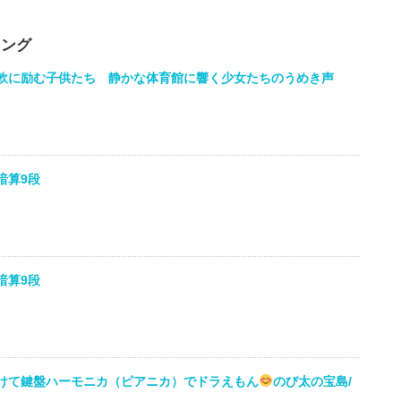
キング
軟に励む子供たち 静かな体育館に響く少女たちのうめき声
暗算9段
暗算9段
けて鍵盤ハーモニカ（ピアニカ）でドラえもん
のび太の宝島/