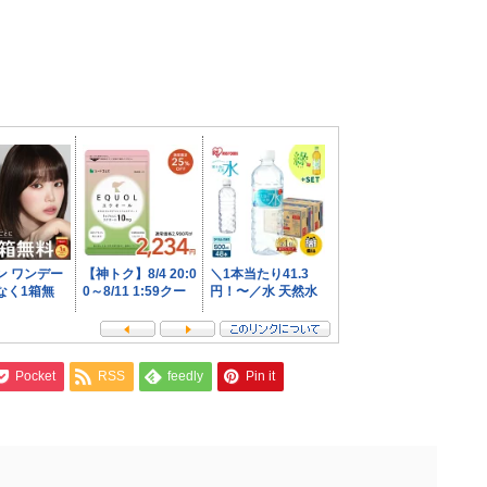
Pocket
RSS
feedly
Pin it