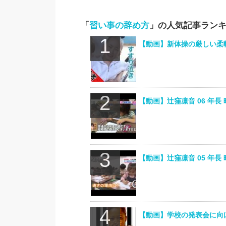
「
習い事の辞め方
」の人気記事ラン
【動画】新体操の厳しい柔
【動画】辻窪凛音 06 年長 
【動画】辻窪凛音 05 年長 
【動画】学校の発表会に向