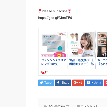
Please subscribe
https://goo.gl/DbmFE9
Tweet
Share
+1
Hatena
習い事の辞め方
コメント:
21