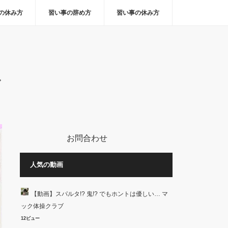
の休み方
習い事の辞め方
習い事の休み方
。
お問合わせ
人気の動画
【動画】スパルタ!? 鬼!? でもホントは優しい… マ
ック体操クラブ
12ビュー