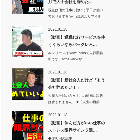
月で大手会社を辞めた…
現在は他の仕事に就いて平日は働い
ております٩( 'ω' )و現実よりマイル…
2021.01.18
【動画】退職代行サービスを使
うくらいならバックレろ…
本シリーズはNewsPicksで先行配信
中です！https://newsp…
2021.01.18
【動画】新社会人だけど「もう
会社辞めたい！」
※新入社員の方々！この動画に説教
は含まれません。★「人生の目的
論」が本にな…
2021.01.18
【動画】休んだ方がいい仕事の
ストレス限界サイン５選…
◆復習用の記事