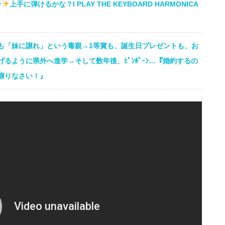
子
上手に弾けるかな？I PLAY THE KEYBOARD HARMONICA
も「妹に譲れ」という毒親→1等賞も、誕生日プレゼントも、お
るように県外へ進学→そして数年後、ﾋﾟﾝﾎﾟｰﾝ…『婚約するの
譲りなさい！』