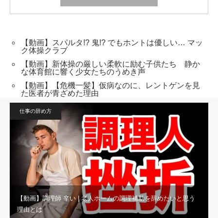
【動画】スパルタ!? 鬼!? でもホントは優しい… マッ
ク体操クラブ
【動画】新体操の厳しい柔軟に励む子供たち 静か
な体育館に響く少女たちのうめき声
【動画】【危機一髪】仮病なのに、レントゲンを見
た医者が青ざめた理由
仕事の辞め方
【動画】調理師 辛い | 老人ホームの調理補助を辞めたいと思う
理由とは