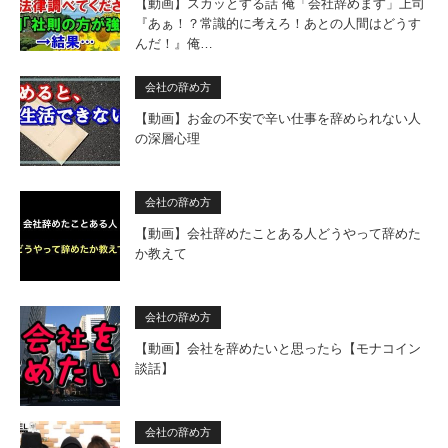
【動画】スカッとする話 俺「会社辞めます」上司
『あぁ！？常識的に考えろ！あとの人間はどうす
んだ！』俺…
会社の辞め方
【動画】お金の不安で辛い仕事を辞められない人
の深層心理
会社の辞め方
【動画】会社辞めたことある人どうやって辞めた
か教えて
会社の辞め方
【動画】会社を辞めたいと思ったら【モナコイン
談話】
会社の辞め方