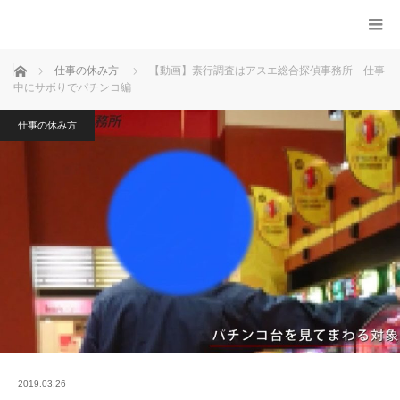
ホーム
仕事の休み方
【動画】素行調査はアスエ総合探偵事務所－仕事
中にサボりでパチンコ編
仕事の休み方
2019.03.26