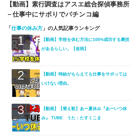
【動画】素行調査はアスエ総合探偵事務所
－仕事中にサボりでパチンコ編
「
仕事の休み方
」の人気記事ランキング
【動画】学校を休む方法に100%成功する裏技
があるらしい。【仮病】
【動画】時給がもらえても仕事をサボっては
いけない理由。
【動画】【替え歌】あー夏休み『あーいつ休
み』 TUBE うた：たすくこま