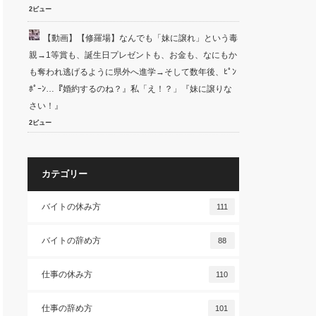
2ビュー
【動画】【修羅場】なんでも「妹に譲れ」という毒
親→1等賞も、誕生日プレゼントも、お金も、なにもか
も奪われ逃げるように県外へ進学→そして数年後、ﾋﾟﾝ
ﾎﾟｰﾝ…『婚約するのね？』私「え！？」『妹に譲りな
さい！』
2ビュー
カテゴリー
バイトの休み方
111
バイトの辞め方
88
仕事の休み方
110
仕事の辞め方
101