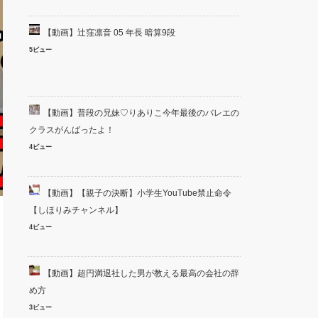
【動画】辻窪凛音 05 年長 暗算9段
5ビュー
【動画】普段の兄妹♡りありこ今年最後のバレエの
クラスがんばったよ！
4ビュー
【動画】【親子の決断】小学生YouTube禁止命令
【しほりみチャンネル】
4ビュー
【動画】超円満退社した男が教える最高の会社の辞
め方
3ビュー