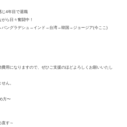
感じ4年目で退職
ながら日々奮闘中！
バングラデシュ→インド→台湾→韓国→ジョージア(今ここ)
動費用になりますので、ぜひご支援のほどよろしくお願いいたし
ません。
め方〜
め直す～