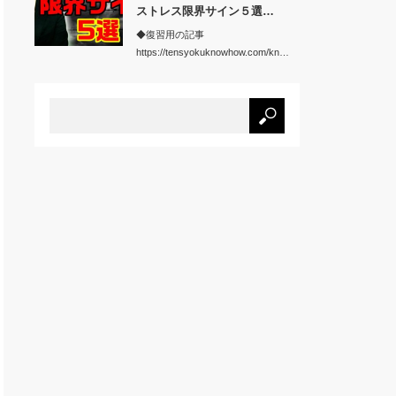
ストレス限界サイン５選…
◆復習用の記事
https://tensyokuknowhow.com/kn…