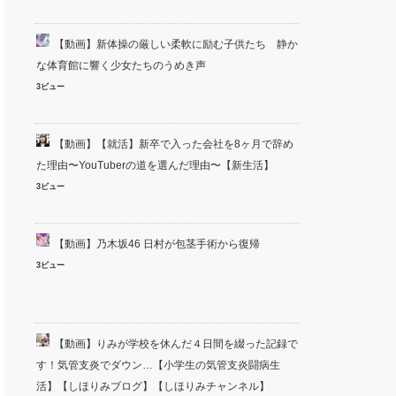
【動画】新体操の厳しい柔軟に励む子供たち 静か
な体育館に響く少女たちのうめき声
3ビュー
【動画】【就活】新卒で入った会社を8ヶ月で辞め
た理由〜YouTuberの道を選んだ理由〜【新生活】
3ビュー
【動画】乃木坂46 日村が包茎手術から復帰
3ビュー
【動画】りみが学校を休んだ４日間を綴った記録で
す！気管支炎でダウン…【小学生の気管支炎闘病生
活】【しほりみブログ】【しほりみチャンネル】