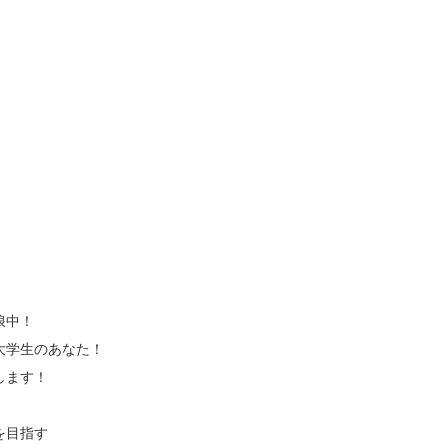
浪中！
大学生のあなた！
します！
を目指す