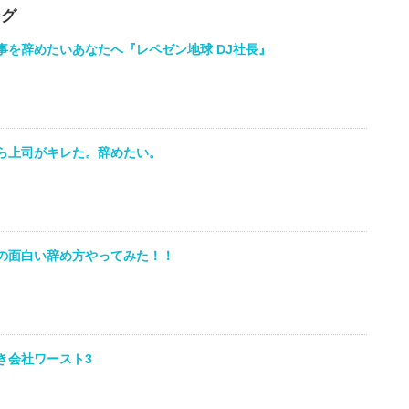
ング
事を辞めたいあなたへ『レペゼン地球 DJ社長』
ら上司がキレた。辞めたい。
の面白い辞め方やってみた！！
゙き会社ワースト3