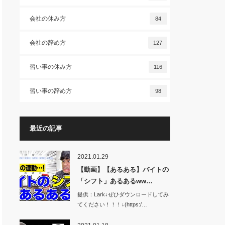
会社の休み方
84
会社の辞め方
127
習い事の休み方
116
習い事の辞め方
98
最近の記事
2021.01.29
【動画】【あるある】バイトの
「シフト」あるあるww…
提供：Lark↓ぜひダウンロードしてみ
てください！！！↓(https:/…