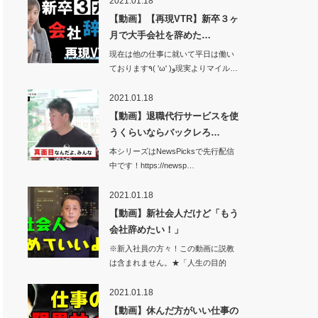
2021.01.18
【動画】【再現VTR】新卒３ヶ
月で大手会社を辞めた…
現在は他の仕事に就いて平日は働い
ております٩( 'ω' )و現実よりマイル…
2021.01.18
【動画】退職代行サービスを使
うくらいならバックレろ…
本シリーズはNewsPicksで先行配信
中です！https://newsp…
2021.01.18
【動画】新社会人だけど「もう
会社辞めたい！」
※新入社員の方々！この動画に説教
は含まれません。★「人生の目的
論」が本にな…
2021.01.18
【動画】休んだ方がいい仕事の