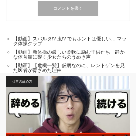
【動画】スパルタ!? 鬼!? でもホントは優しい… マッ
ク体操クラブ
【動画】新体操の厳しい柔軟に励む子供たち 静か
な体育館に響く少女たちのうめき声
【動画】【危機一髪】仮病なのに、レントゲンを見
た医者が青ざめた理由
仕事の辞め方