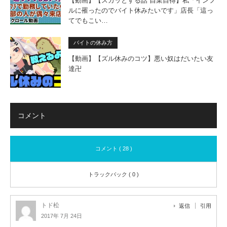
【動画】【スカッとする話 自業自得】私「インフ
ルに罹ったのでバイト休みたいです」店長「這っ
てでもこい…
バイトの休み方
【動画】【ズル休みのコツ】悪い奴はだいたい友
達卍
コメント
コメント ( 28 )
トラックバック ( 0 )
トド松
返信
引用
2017年 7月 24日