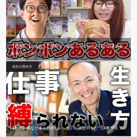
【動画】【あるある】意外な一面も！？ボンボンTVの日常ある
あるやってみた！
会社の辞め方
【動画】嫌な仕事を辞めたい…迷いに終止符を打つ決断方法