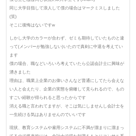
同じ大学目指して浪人して僕の場合はマークミスしました
(笑)
そこに後悔はないですw
しかし大学のカラーが合わず、ゼミも期待していたものと違
って(メンバーが勉強しない)いたので真剣に中退を考えてい
ます
僕の場合、職などいろいろ考えていたら公認会計士に興味が
湧きました
理由は、職業上企業のお偉いさんなど普通にしてたら会えな
い人と会えたり、企業の実態を俯瞰して見られるので、もの
すごい経験が得られると思ったからです
消える職と言われてますが、そこは気にしませんし会計士を
一生続ける気はありませんのでいいです
現状、教育システムや雇用システムに不満が溜まりに溜まっ
てるので将来的には、会計士で得た知識をもとにコンサル系