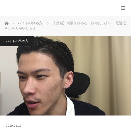
ホーム
バイトの辞め方
【動画】大学を辞める・辞めたい人へ 最近退
学した人が語ります
バイトの辞め方
2019.01.17