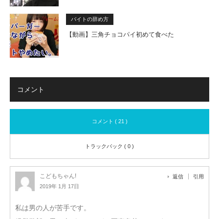
バイトの辞め方
【動画】三角チョコパイ初めて食べた
コメント
コメント ( 21 )
トラックバック ( 0 )
こどもちゃん!
返信
引用
2019年 1月 17日
私は男の人が苦手です。