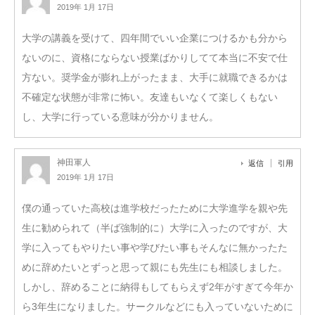
2019年 1月 17日
大学の講義を受けて、四年間でいい企業につけるかも分から
ないのに、資格にならない授業ばかりしてて本当に不安で仕
方ない。奨学金が膨れ上がったまま、大手に就職できるかは
不確定な状態が非常に怖い。友達もいなくて楽しくもない
し、大学に行っている意味が分かりません。
神田軍人
返信
引用
2019年 1月 17日
僕の通っていた高校は進学校だったために大学進学を親や先
生に勧められて（半ば強制的に）大学に入ったのですが、大
学に入ってもやりたい事や学びたい事もそんなに無かったた
めに辞めたいとずっと思って親にも先生にも相談しました。
しかし、辞めることに納得もしてもらえず2年がすぎて今年か
ら3年生になりました。サークルなどにも入っていないために