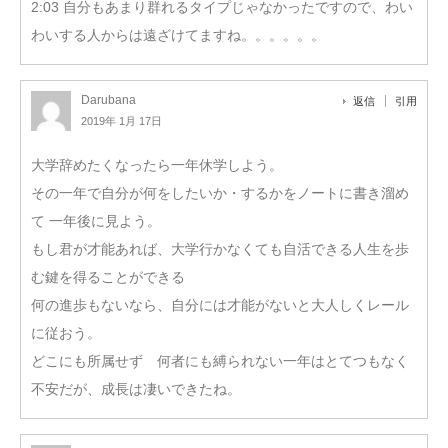
2:03 自分もあまり群れるタイプじゃなかったですので、わい
わいする人からは遠ざけてますね。。。。。。
Darubana
返信
引用
2019年 1月 17日
大学辞めたくなったら一年休学しよう。
その一年で自分が何をしたいか・するかをノートに書き溜め
て 一年後に見よう。
もし君が才能あれば、大学行かなくても自活できる人生を歩
む鍵を得ることができる
何の進歩もないなら、自分には才能がないと大人しくレール
に従おう。
どこにも所属せず 何者にも縛られない一年はとてつもなく
不安だが、成長は凄いできたね。